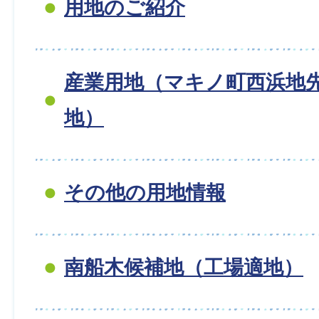
用地のご紹介
産業用地（マキノ町西浜地
地）
その他の用地情報
南船木候補地（工場適地）