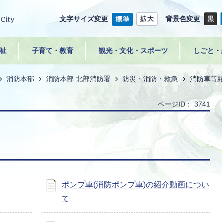
文字サイズ変更
背景色変更
祉
子育て・教育
観光・文化・スポーツ
しごと・
消防本部
消防本部 北部消防署
防災・消防・救急
消防車等
ページID：
3741
ポンプ車(消防ポンプ車)の紹介動画につい
て