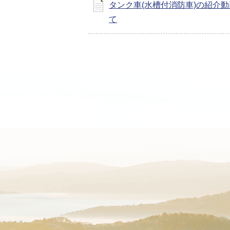
タンク車(水槽付消防車)の紹介
て