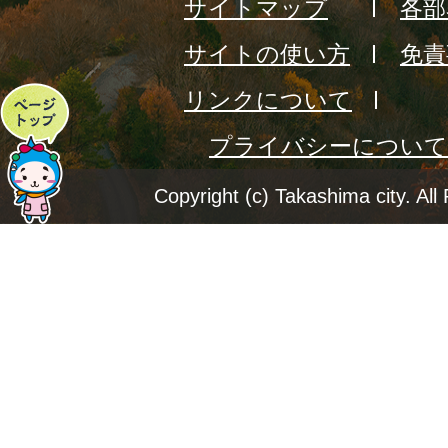
サイトマップ
各部
サイトの使い方
免責
リンクについて
ペ
プライバシーについて
ー
ジ
Copyright (c) Takashima city. All
ト
ッ
プ