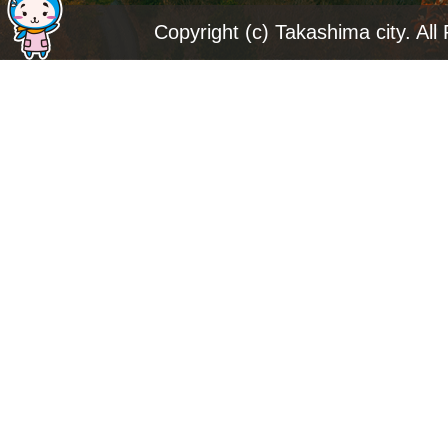
ジ
Copyright (c) Takashima city. All
ト
ッ
プ