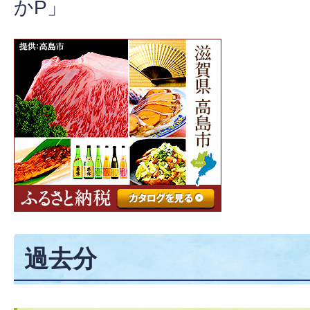
かP」
過去分