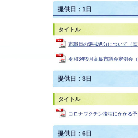
提供日：1日
タイトル
市職員の懲戒処分について（民家敷地
令和3年9月高島市議会定例会（第1
提供日：3日
タイトル
コロナワクチン接種にかかる予防接種
提供日：6日