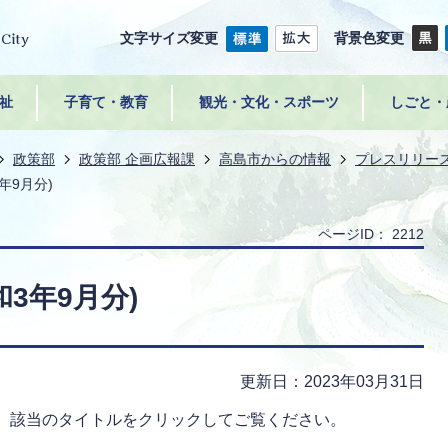
文字サイズ変更
背景色変更
祉
子育て・教育
観光・文化・スポーツ
しごと・
政策部
政策部 企画広報課
高島市からの情報
プレスリリー
年9月分)
ページID：
2212
3年9月分)
更新日：2023年03月31日
。該当のタイトルをクリックしてご覧ください。