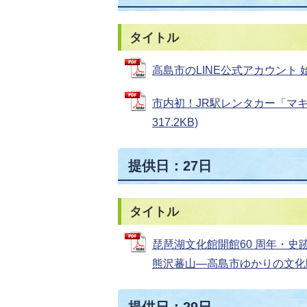
タイトル
高島市のLINE公式アカウント 始動
市内初！JR駅レンタカー「マキノ
317.2KB)
提供日：27日
タイトル
琵琶湖文化館開館60 周年・史
熊沢蕃山―高島市ゆかりの文化財と
提供日：29日