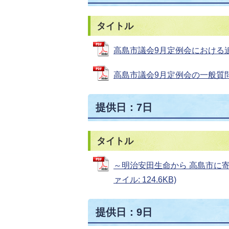
タイトル
高島市議会9月定例会における追加議
高島市議会9月定例会の一般質問の日
提供日：7日
タイトル
～明治安田生命から 高島市に寄
ァイル: 124.6KB)
提供日：9日