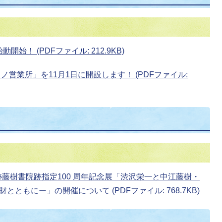
開始！ (PDFファイル: 212.9KB)
営業所」を11月1日に開設します！ (PDFファイル:
跡藤樹書院跡指定100 周年記念展「渋沢栄一と中江藤樹・
ともにー」の開催について (PDFファイル: 768.7KB)