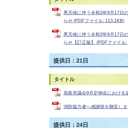
悪天候に伴う令和3年9月17
らせ (PDFファイル: 113.1KB)
悪天候に伴う令和3年9月17
らせ【訂正版】 (PDFファイル: 10
提供日：21日
タイトル
高島市議会9月定例会における追加議
消防協力者へ感謝状を贈呈します (P
提供日：24日