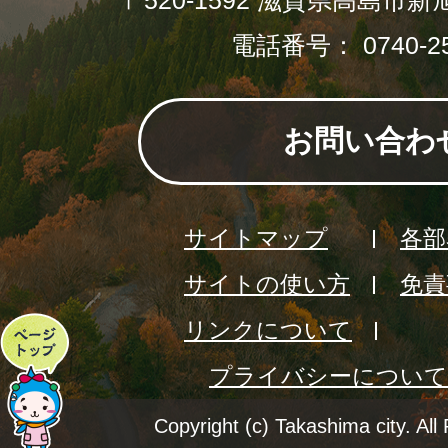
〒520-1592 滋賀県高島市新
電話番号： 0740-25
お問い合わ
サイトマップ
各部
サイトの使い方
免責
リンクについて
ペ
プライバシーについて
ー
ジ
Copyright (c) Takashima city. All