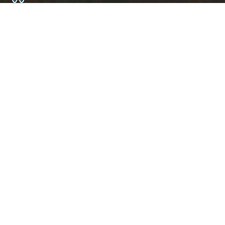
ト
ッ
プ