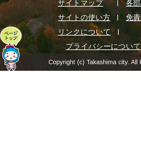
サイトマップ
各部
サイトの使い方
免責
リンクについて
ペ
プライバシーについて
ー
ジ
Copyright (c) Takashima city. All
ト
ッ
プ