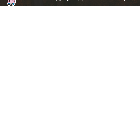
ト
ッ
プ