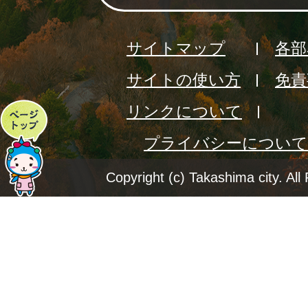
サイトマップ
各部
サイトの使い方
免責
リンクについて
ペ
プライバシーについて
ー
ジ
Copyright (c) Takashima city. All
ト
ッ
プ