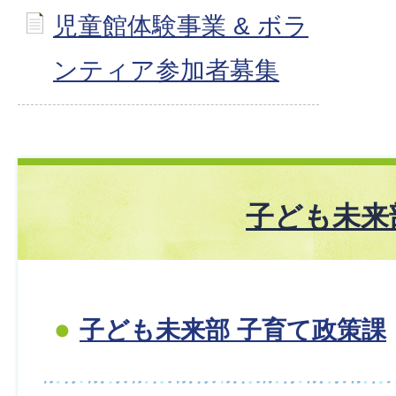
児童館体験事業 & ボラ
ンティア参加者募集
子ども未来
子ども未来部 子育て政策課