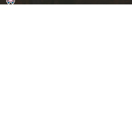
ト
ッ
プ