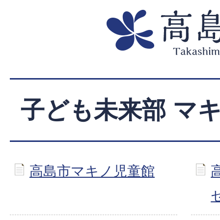
子ども未来部 マ
高島市マキノ児童館