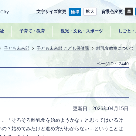
文字サイズ変更
背景色変更
祉
子育て・教育
観光・文化・スポーツ
しごと・
子ども未来部
子ども未来部 こども保健課
離乳食教室について
ページID：
2440
て
更新日：2026年04月15日
す。「そろそろ離乳食を始めようかな」と思ってはいるけ
いの？始めてみたけど進め方がわからない…ということは