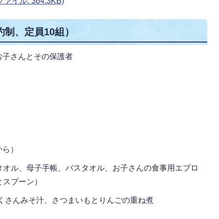
イル: 364.3KB)
約制、定員10組）
のお子さんとその保護者
から）
タオル、母子手帳、バスタオル、お子さんの食事用エプロ
とスプーン）
だくさんみそ汁、さつまいもとりんごの重ね煮