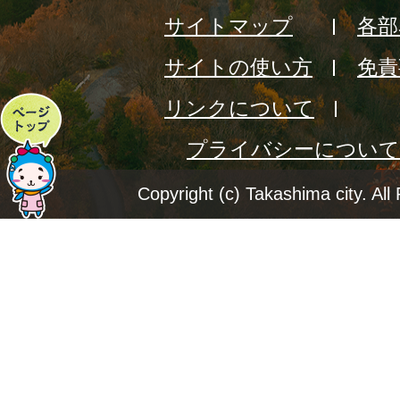
サイトマップ
各部
サイトの使い方
免責
リンクについて
ペ
プライバシーについて
ー
ジ
Copyright (c) Takashima city. All
ト
ッ
プ