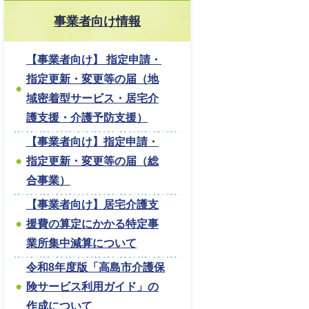
事業者向け情報
【事業者向け】 指定申請・
指定更新・変更等の届（地
域密着型サービス・居宅介
護支援・介護予防支援）
【事業者向け】指定申請・
指定更新・変更等の届（総
合事業）
【事業者向け】居宅介護支
援費の算定にかかる特定事
業所集中減算について
令和8年度版「高島市介護保
険サービス利用ガイド」の
作成について