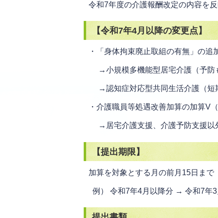
令和7年度の介護報酬改定の内容を
【令和7年4月以降の変更点】
・「身体拘束廃止取組の有無」の追
→小規模多機能型居宅介護（予防
→認知症対応型共同生活介護（短
・介護職員等処遇改善加算の加算V（
→居宅介護支援、介護予防支援以
【提出期限】
加算を対象とする月の前月15日まで
例） 令和7年4月以降分 → 令和7年
提出書類