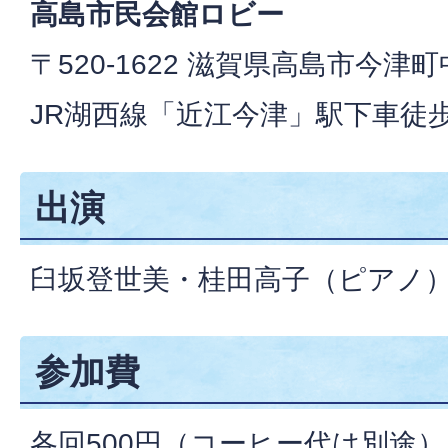
高島市民会館ロビー
〒520-1622 滋賀県高島市今津町
JR湖西線「近江今津」駅下車徒歩
出演
臼坂登世美・桂田高子（ピアノ
参加費
各回500円（コーヒー代は別途）