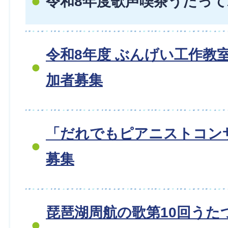
令和8年度歌声喫茶うたっ
令和8年度 ぶんげい工作教
加者募集
「だれでもピアニストコン
募集
琵琶湖周航の歌第10回うた