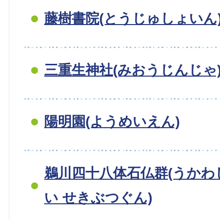
藤樹書院(とうじゅしょいん
三重生神社(みおうじんじゃ
陽明園(ようめいえん)
鵜川四十八体石仏群(うか
い せきぶつぐん)