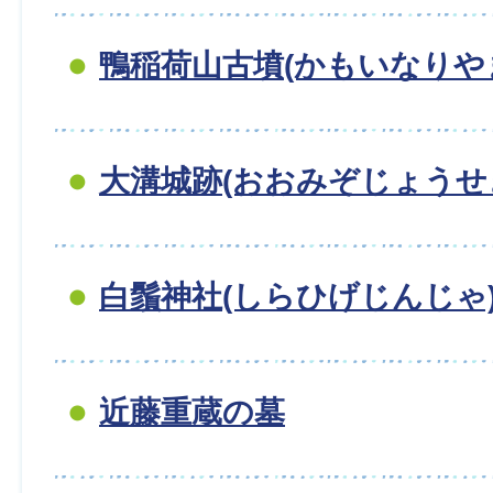
鴨稲荷山古墳(かもいなりやま
大溝城跡(おおみぞじょうせ
白鬚神社(しらひげじんじゃ
近藤重蔵の墓