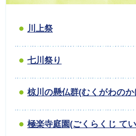
川上祭
七川祭り
椋川の懸仏群(むくがわのか
極楽寺庭園(ごくらくじ てい