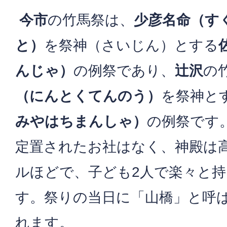
今市
の竹馬祭は、
少彦名命（す
と）
を祭神（さいじん）とする
んじゃ）
の例祭であり、
辻沢
の
（にんとくてんのう）
を祭神と
みやはちまんしゃ）
の例祭です
定置されたお社はなく、神殿は高
ルほどで、子ども2人で楽々と
す。祭りの当日に「山橋」と呼
れます。