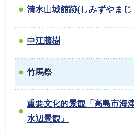
清水山城館跡(しみずやまじ
中江藤樹
竹馬祭
重要文化的景観「高島市海
水辺景観」