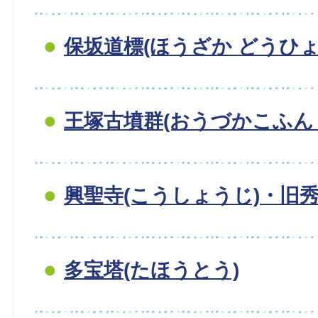
保坂道標(ほうざか どうひょ
王塚古墳群(おうづかこふん
興聖寺(こうしょうじ)・旧
多宝塔(たほうとう)