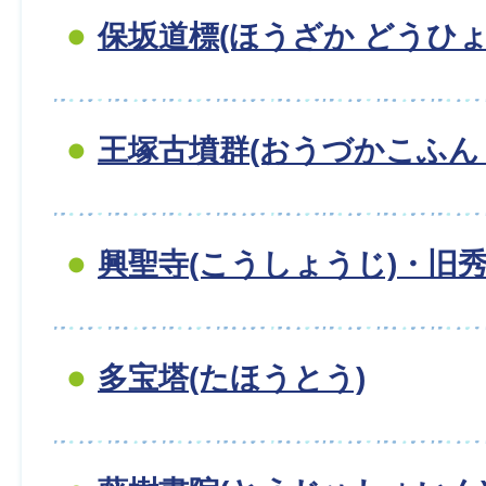
保坂道標(ほうざか どうひょ
王塚古墳群(おうづかこふん
興聖寺(こうしょうじ)・旧
多宝塔(たほうとう)