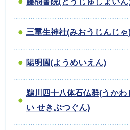
藤樹書院(とうじゅしょいん
三重生神社(みおうじんじゃ
陽明園(ようめいえん)
鵜川四十八体石仏群(うか
い せきぶつぐん)