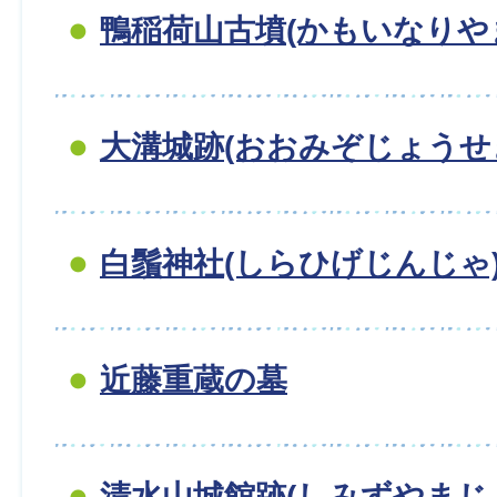
鴨稲荷山古墳(かもいなりやま
大溝城跡(おおみぞじょうせ
白鬚神社(しらひげじんじゃ
近藤重蔵の墓
清水山城館跡(しみずやまじ