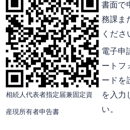
書面で
務課ま
くださ
電子申
ートフ
ードを
を入力
相続人代表者指定届兼固定資
い。
産現所有者申告書