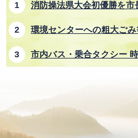
消防操法県大会初優勝を市
環境センターへの粗大ごみ
市内バス・乗合タクシー 時
8年8月1日改正)