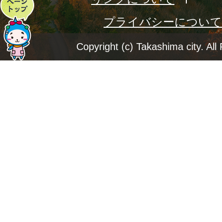
ペ
プライバシーについて
ー
ジ
Copyright (c) Takashima city. All
ト
ッ
プ