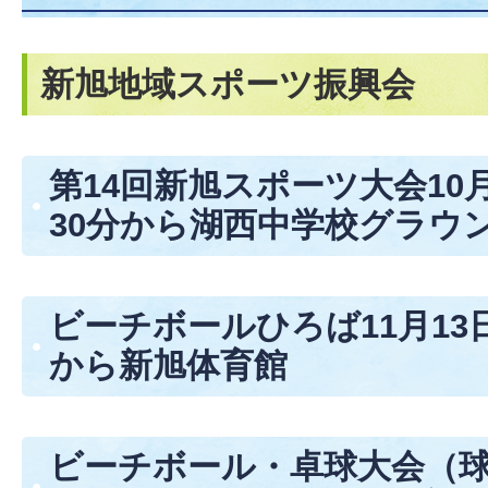
新旭地域スポーツ振興会
第14回新旭スポーツ大会10月
30分から湖西中学校グラウ
ビーチボールひろば11月13
から新旭体育館
ビーチボール・卓球大会（球技