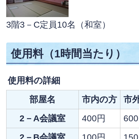
3階3－C定員10名（和室）
使用料（1時間当たり）
使用料の詳細
部屋名
市内の方
市
2－A会議室
400円
60
2－B会議室
100円
15