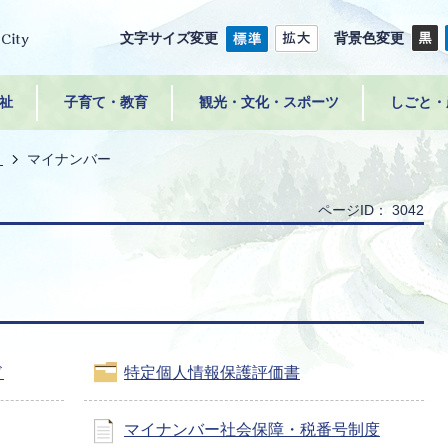
文字サイズ変更
背景色変更
祉
子育て・教育
観光・文化・スポーツ
しごと・
き
マイナンバー
ページID：
3042
ド
特定個人情報保護評価書
マイナンバー社会保障・税番号制度