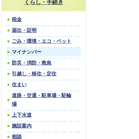
くらし・手続き
税金
届出・証明
ごみ・環境・エコ・ペット
マイナンバー
防災・消防・救急
引越し・移住・定住
住まい
道路・交通・駐車場・駐輪
場
上下水道
施設案内
相談