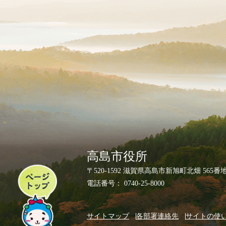
高島市役所
ペ
〒520-1592 滋賀県高島市新旭町北畑 565番
ー
電話番号： 0740-25-8000
ジ
ト
サイトマップ
各部署連絡先
サイトの使
ッ