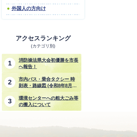
外国人の方向け
アクセスランキング
(カテゴリ別)
消防操法県大会初優勝を市長
へ報告！
市内バス・乗合タクシー 時
刻表・路線図 (令和8年8月1
日改正)
環境センターへの粗大ごみ等
の搬入について