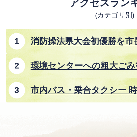
アクセスラン
(カテゴリ別)
消防操法県大会初優勝を市
環境センターへの粗大ごみ
市内バス・乗合タクシー 時
8年8月1日改正)