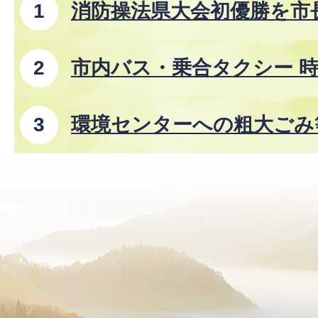
消防操法県大会初優勝を市
市内バス・乗合タクシー 時
8年8月1日改正)
環境センターへの粗大ごみ