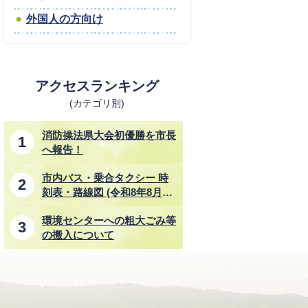
外国人の方向け
アクセスランキング
(カテゴリ別)
消防操法県大会初優勝を市長
へ報告！
市内バス・乗合タクシー 時
刻表・路線図 (令和8年8月1
日改正)
環境センターへの粗大ごみ等
の搬入について