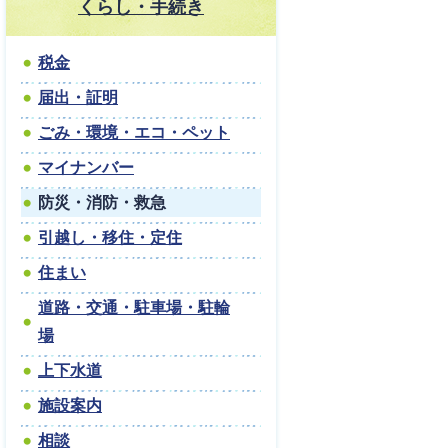
くらし・手続き
税金
届出・証明
ごみ・環境・エコ・ペット
マイナンバー
防災・消防・救急
引越し・移住・定住
住まい
道路・交通・駐車場・駐輪
場
上下水道
施設案内
相談