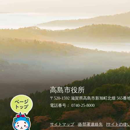
高島市役所
ペ
〒520-1592 滋賀県高島市新旭町北畑 565番
ー
電話番号： 0740-25-8000
ジ
ト
サイトマップ
各部署連絡先
サイトの使
ッ