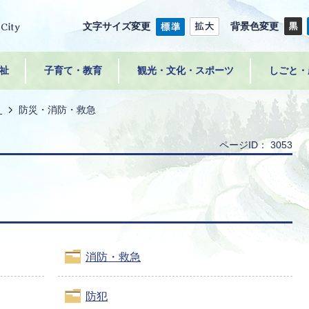
文字サイズ変更
背景色変更
祉
子育て・教育
観光・文化・スポーツ
しごと・
き
防災・消防・救急
ページID：
3053
消防・救急
防犯