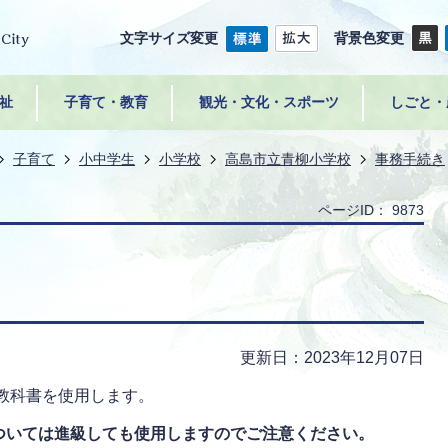
文字サイズ変更
背景色変更
祉
子育て・教育
観光・文化・スポーツ
しごと・
子育て
小中学生
小学校
高島市立青柳小学校
事務手続き
ページID：
9873
更新日：2023年12月07日
教科書を使用します。
ついては進級しても使用しますのでご注意ください。