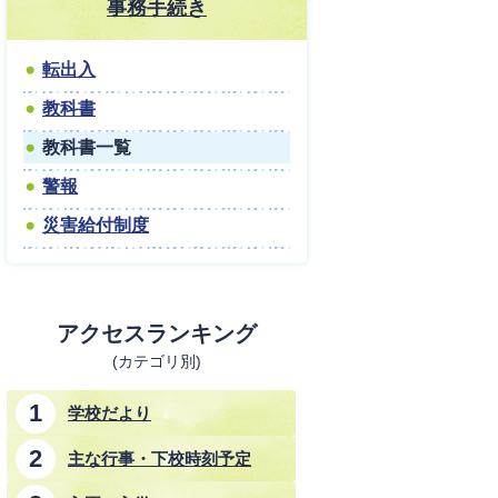
事務手続き
転出入
教科書
教科書一覧
警報
災害給付制度
アクセスランキング
(カテゴリ別)
学校だより
主な行事・下校時刻予定