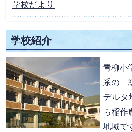
学校だより
学校紹介
青柳小
系の一
デルタ
ら稲作
地域で