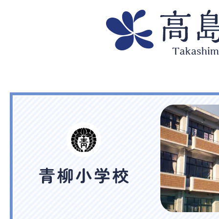
高
島
市