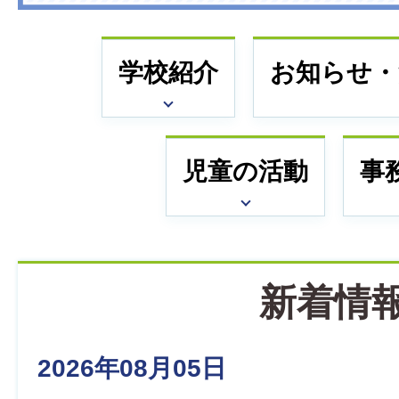
立
青
学校紹介
お知らせ・
柳
小
児童の活動
事
学
校
新着情
2026年08月05日