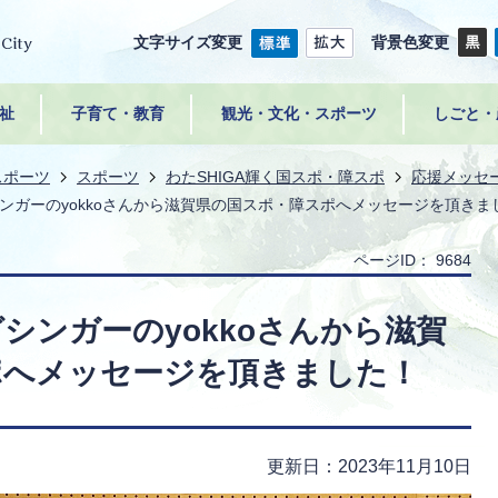
文字サイズ変更
背景色変更
祉
子育て・教育
観光・文化・スポーツ
しごと・
スポーツ
スポーツ
わたSHIGA輝く国スポ・障スポ
応援メッセ
ンガーのyokkoさんから滋賀県の国スポ・障スポへメッセージを頂きま
ページID：
9684
シンガーのyokkoさんから滋賀
ポへメッセージを頂きました！
更新日：2023年11月10日