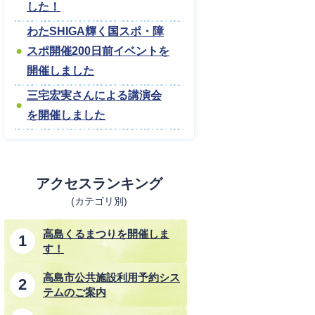
した！
わたSHIGA輝く国スポ・障
スポ開催200日前イベントを
開催しました
三宅宏実さんによる講演会
を開催しました
アクセスランキング
(カテゴリ別)
高島くるまつりを開催しま
す！
高島市公共施設利用予約シス
テムのご案内