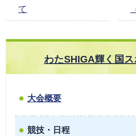
て
わたSHIGA輝く国
大会概要
競技・日程