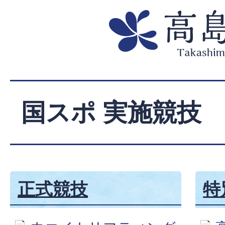
国スポ 実施競技
正式競技
特