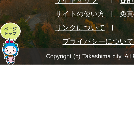
サイトマップ
各部
サイトの使い方
免責
リンクについて
ペ
プライバシーについて
ー
ジ
Copyright (c) Takashima city. All
ト
ッ
プ