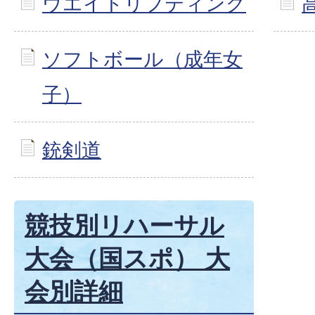
ウエイトリフティング
ソフトボール（成年女
子）
銃剣道
競技別リハーサル
大会（国スポ） 大
会別詳細