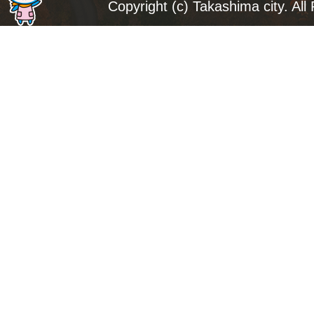
ジ
Copyright (c) Takashima city. All
ト
ッ
プ