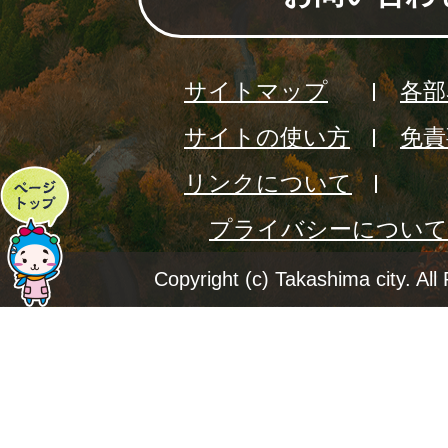
サイトマップ
各部
サイトの使い方
免責
リンクについて
ペ
プライバシーについて
ー
ジ
Copyright (c) Takashima city. All
ト
ッ
プ