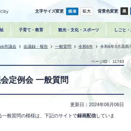
文字サイズ変更
背景色変更
祉
子育て・教育
観光・文化・スポーツ
しごと・
eb市議会
会議録・報告
一般質問
令和6年
令和6年3月高島
ページID：
11743
議会定例会 一般質問
更新日：2024年06月06日
る一般質問の模様は、下記のサイトで
録画配信
していま