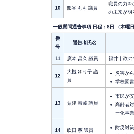
職員の力を
10
熊谷 もも 議員
の未来が明
一般質問通告事項 日程：8日 （木曜
番
通告者氏名
号
11
廣本 昌久 議員
福井市政の
大槻 ゆり子 議
災害か
12
員
学校図
市民が
13
粟津 泰藏 議員
高齢者
ー化事
防災対
14
吹田 薫 議員