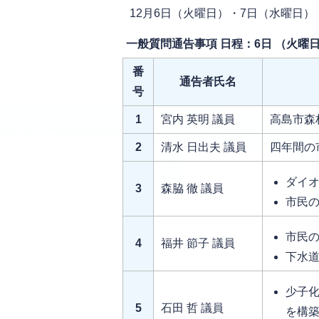
12月6日（火曜日）・7日（水曜日）
一般質問通告事項 日程：6日 （火曜
番
通告者氏名
号
1
宮内 英明 議員
高島市森
2
清水 日出夫 議員
四年間の
ダイ
3
森脇 徹 議員
市民
市民
4
福井 節子 議員
下水
少子
5
石田 哲 議員
を構