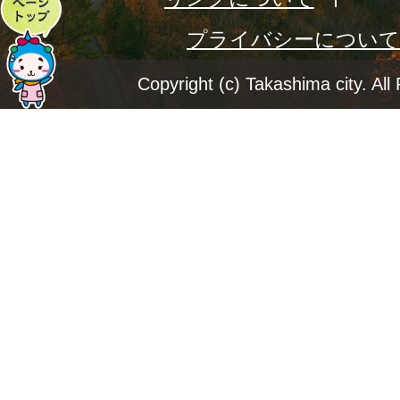
ペ
プライバシーについて
ー
ジ
Copyright (c) Takashima city. All
ト
ッ
プ