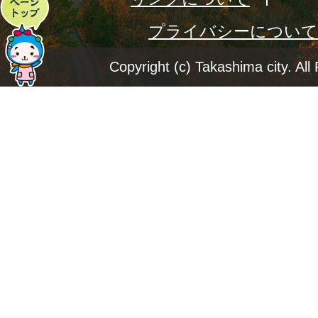
ペ
プライバシーについて
ー
ジ
Copyright (c) Takashima city. All
ト
ッ
プ