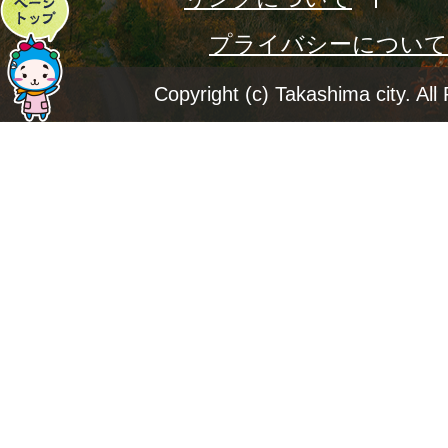
ペ
プライバシーについて
ー
ジ
Copyright (c) Takashima city. All
ト
ッ
プ