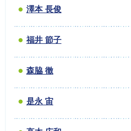
澤本 長俊
福井 節子
森脇 徹
是永 宙