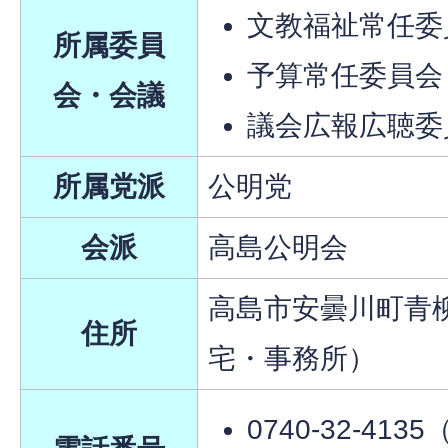
文教福祉常任委
所属委員
予算常任委員会
会・会議
議会広報広聴委
所属党派
公明党
会派
高島公明会
高島市安曇川町青柳1
住所
宅・事務所）
0740-32-4