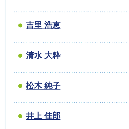
吉里 浩恵
清水 大粋
松木 純子
井上 佳郎