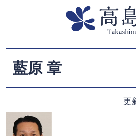
藍原 章
更