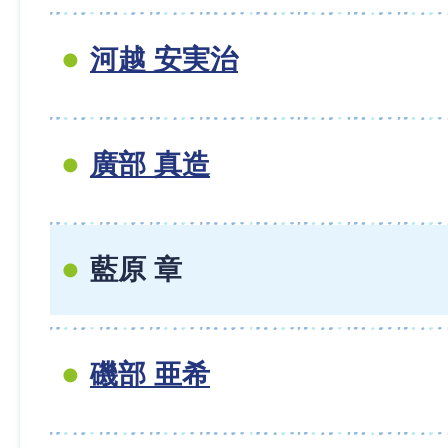
河越 安実治
廣部 真造
藍原 章
磯部 亜希