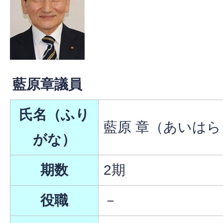
藍原章議員
氏名（ふり
藍原 章（あいはら
がな）
期数
2期
役職
－