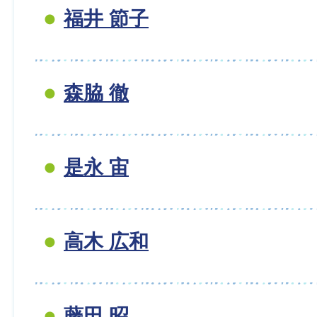
福井 節子
森脇 徹
是永 宙
高木 広和
藤田 昭