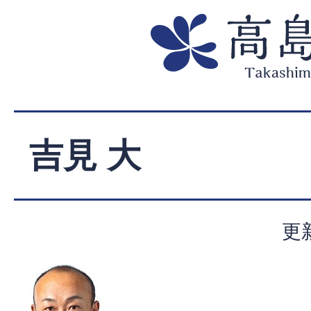
吉見 大
更