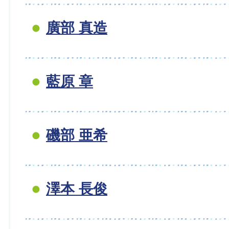
廣部 真造
藍原 章
磯部 亜希
澤本 長俊