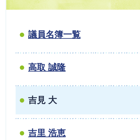
議員名簿一覧
高取 誠隆
吉見 大
吉里 浩恵