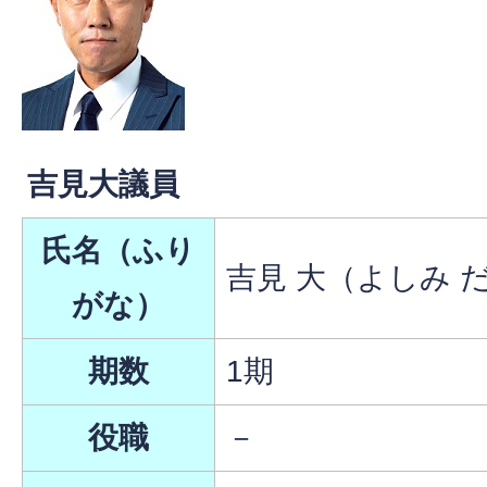
吉見大議員
氏名（ふり
吉見 大（よしみ 
がな）
期数
1期
役職
－