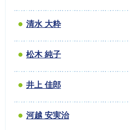
清水 大粋
松木 純子
井上 佳郎
河越 安実治