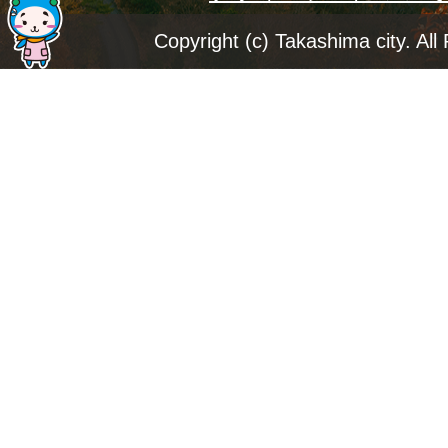
ジ
Copyright (c) Takashima city. All
ト
ッ
プ