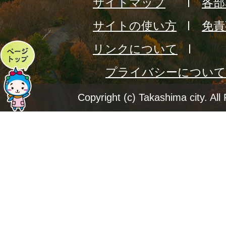
サイトマップ
各部
サイトの使い方
免責
リンクについて
ペ
プライバシーについて
ー
ジ
Copyright (c) Takashima city. All
ト
ッ
プ