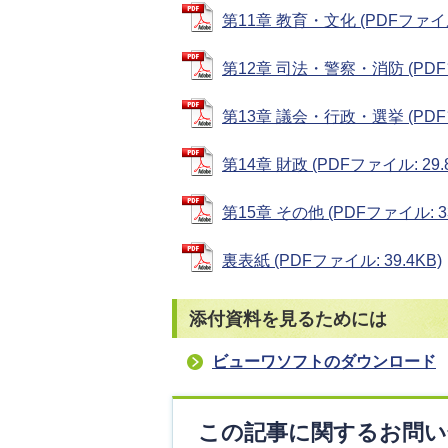
第11章 教育・文化 (PDFファイル:
第12章 司法・警察・消防 (PDFフ
第13章 議会・行政・選挙 (PDFフ
第14章 財政 (PDFファイル: 29.
第15章 その他 (PDFファイル: 33
裏表紙 (PDFファイル: 39.4KB)
添付資料を見るためには
ビューワソフトのダウンロード
この記事に関するお問い