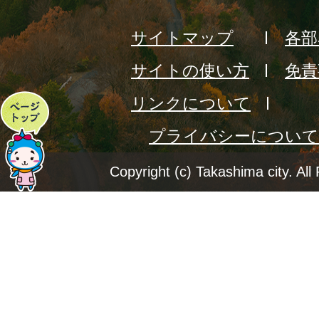
サイトマップ
各部
サイトの使い方
免責
リンクについて
ペ
プライバシーについて
ー
ジ
Copyright (c) Takashima city. All
ト
ッ
プ