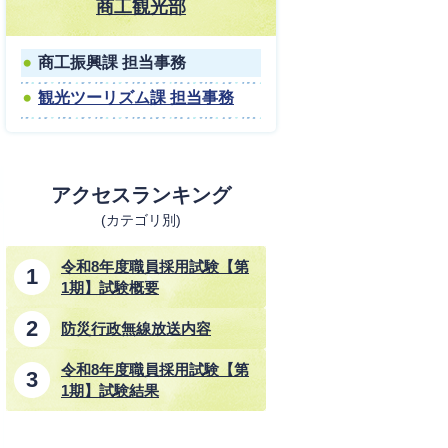
商工観光部
商工振興課 担当事務
観光ツーリズム課 担当事務
アクセスランキング
(カテゴリ別)
令和8年度職員採用試験【第
1期】試験概要
防災行政無線放送内容
令和8年度職員採用試験【第
1期】試験結果