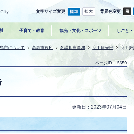
文字サイズ変更
背景色変更
祉
子育て・教育
観光・文化・スポーツ
しごと・
島市について
高島市役所
各課担当事務
商工観光部
商工振
ページID：
5650
務
更新日：2023年07月04日