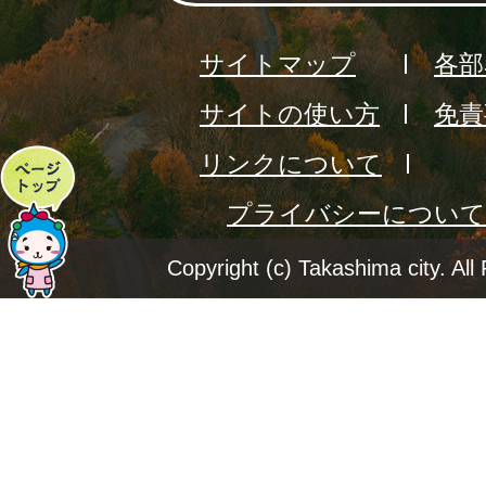
サイトマップ
各部
サイトの使い方
免責
リンクについて
ペ
プライバシーについて
ー
ジ
Copyright (c) Takashima city. All
ト
ッ
プ