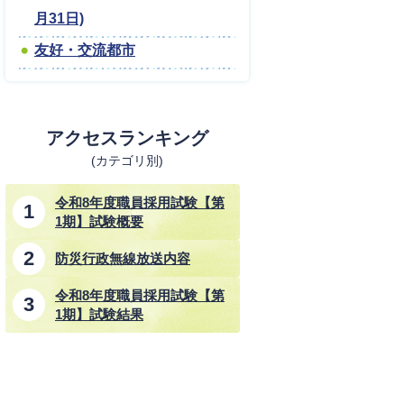
月31日)
友好・交流都市
アクセスランキング
(カテゴリ別)
令和8年度職員採用試験【第
1期】試験概要
防災行政無線放送内容
令和8年度職員採用試験【第
1期】試験結果