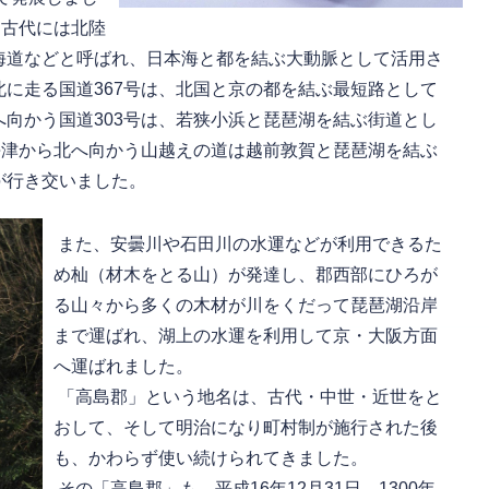
、古代には北陸
海道などと呼ばれ、日本海と都を結ぶ大動脈として活用さ
に走る国道367号は、北国と京の都を結ぶ最短路として
向かう国道303号は、若狭小浜と琵琶湖を結ぶ街道とし
海津から北へ向かう山越えの道は越前敦賀と琵琶湖を結ぶ
が行き交いました。
また、安曇川や石田川の水運などが利用できるた
め杣（材木をとる山）が発達し、郡西部にひろが
る山々から多くの木材が川をくだって琵琶湖沿岸
まで運ばれ、湖上の水運を利用して京・大阪方面
へ運ばれました。
「高島郡」という地名は、古代・中世・近世をと
おして、そして明治になり町村制が施行された後
も、かわらず使い続けられてきました。
その「高島郡」も、平成16年12月31日、1300年