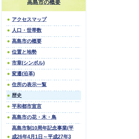
高島市の概要
アクセスマップ
人口・世帯数
高島市の概要
位置と地勢
市章(シンボル)
変遷(沿革)
住所の表示一覧
歴史
平和都市宣言
高島市の花・木・鳥
高島市制10周年記念事業(平
成26年4月1日～平成27年3