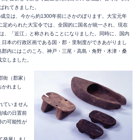
ばれてきました。
成立は、今から約1300年前にさかのぼります。大宝元年
）に定められた大宝令では、全国的に国名が統一され、現在
は、「近江」と称されることになりました。同時に、国内
く日本の行政区画である国・郡・里制度ができあがりまし
島郡内にはこのころ、神戸・三尾・高島・角野・木津・桑
成立しました。
郡衙（郡家）
おかれまし
れていません
地域の日置前
跡の可能性が
。
て発展しまし