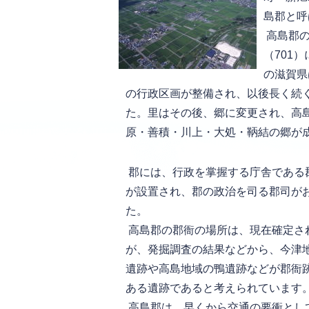
島郡と呼
高島郡の
（701
の滋賀県
の行政区画が整備され、以後長く続
た。里はその後、郷に変更され、高
原・善積・川上・大処・鞆結の郷が
郡には、行政を掌握する庁舎である
が設置され、郡の政治を司る郡司が
た。
高島郡の郡衙の場所は、現在確定さ
が、発掘調査の結果などから、今津
遺跡や高島地域の鴨遺跡などが郡衙
ある遺跡であると考えられています
高島郡は、早くから交通の要衝とし