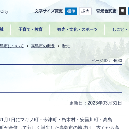
文字サイズ変更
背景色変更
祉
子育て・教育
観光・文化・スポーツ
しごと・
島市について
高島市の概要
歴史
ページID：
4630
更新日：2023年03月31日
年1月1日にマキノ町・今津町・朽木村・安曇川町・高島
町が合併して新しく誕生した高島市の地域は、古くから高