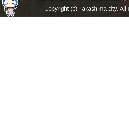
ジ
Copyright (c) Takashima city. All
ト
ッ
プ