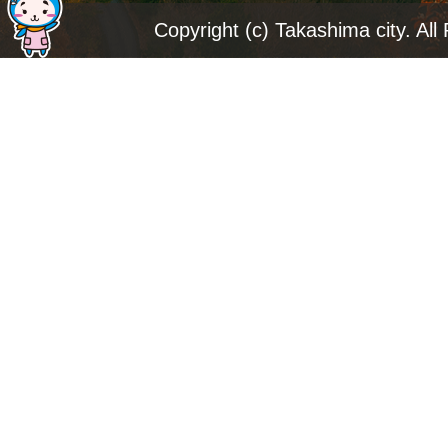
ジ
Copyright (c) Takashima city. All
ト
ッ
プ