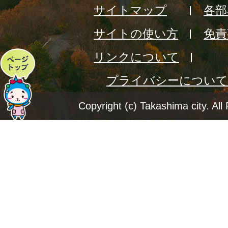
サイトマップ
各部
サイトの使い方
免責
リンクについて
ペ
プライバシーについて
ー
ジ
Copyright (c) Takashima city. All
ト
ッ
プ