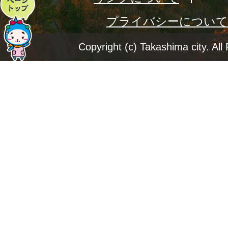
ペ
プライバシーについて
ー
ジ
Copyright (c) Takashima city. All
ト
ッ
プ