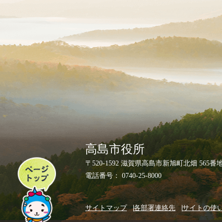
高島市役所
ペ
〒520-1592 滋賀県高島市新旭町北畑 565番
ー
電話番号： 0740-25-8000
ジ
ト
サイトマップ
各部署連絡先
サイトの使
ッ