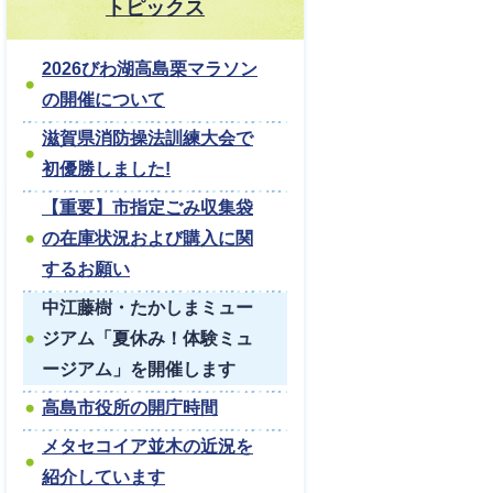
トピックス
2026びわ湖高島栗マラソン
の開催について
滋賀県消防操法訓練大会で
初優勝しました!
【重要】市指定ごみ収集袋
の在庫状況および購入に関
するお願い
中江藤樹・たかしまミュー
ジアム「夏休み！体験ミュ
ージアム」を開催します
高島市役所の開庁時間
メタセコイア並木の近況を
紹介しています