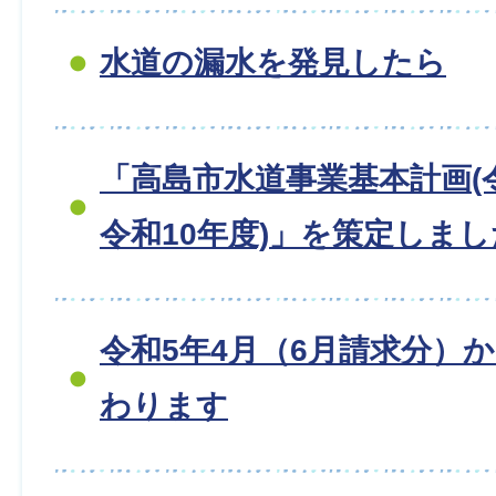
水道の漏水を発見したら
「高島市水道事業基本計画(
令和10年度)」を策定しま
令和5年4月（6月請求分）
わります