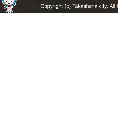
ジ
Copyright (c) Takashima city. All
ト
ッ
プ